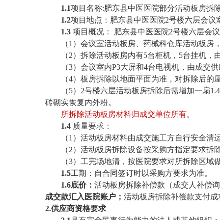
1
.
1
项目
名称
:
肥东县中医医院部分活动板房拆
1
.2
项目地点：
肥东县中医医院
2号楼六层会议
1
.3
项目概况
：
肥东县中医医院
2号楼六层会
（
1）会议室活动板房、
药械科仓库
活动板房
（
2）
拆除活动板房内有
5台柜机，5台挂机
，
（
3）会议室内P3大屏和4台电视机，由成交
（
4）板房拆除以地面平面为准，对拆除后的
（
5）2号楼六层活动板房拆除后需增加一扇1.4
砖砌实恢复内外粉。
所
拆除活动板房材料
归
成交单位所有
。
1
.
4
质量要求：
（
1）
活动板房材料由
成交施工方自行安全
清
（
2）活动板房拆除设备按采购方指定要求拆
（
3）工完场地清，按
医院要求对所拆除区域
1.5
工期
：
自合同签订时以采购方要求为准。
1.
6
底价：
活动板房拆除补偿款（成交人补偿询
成交
款汇入医院账户；
活动板房拆除补偿款支付成
2
.
供应商
资格要求