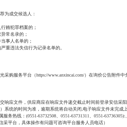
荐为成交候选人：
；
入行贿犯罪档案的；
营异常名录的；
件当事人名单的；
购严重违法失信行为记录名单的。
光采购服务平台
（
https://www.anxincai.com/
）
在
询价
公告附件中
交
响应文件
，
供应商
应在
响应文件
递交截止时间前登录
安信采阳
）系统的时间为准，逾期系统将自动关闭
,电子
响应文件
未完成
属服务热线：
(0551-63732508、0551-63731311、0551-63
信采平台，具体操作有问题可咨询平台服务人员电话）