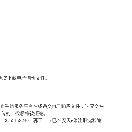
免费
下载电子
询价
文件
。
光采购服务平台
在线递交电子
响应文件
，
响应文件
上传的，
投标
将被拒绝。
736305):、18255158230（郭工）（已在安天e采注册沈和通