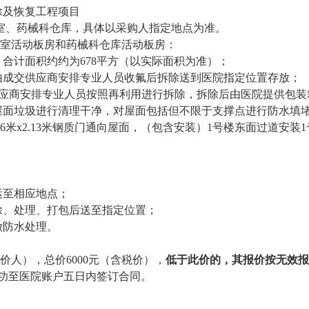
除及恢复工程项目
室、药械科仓库，
具体以采购人指定地点为准。
议室活动板
房
和
药械科仓库活动板房：
，
合计面积约约为
678平方（以实际面积为准）；
由成交供应商安排
专业人员收氟后拆除送到医院指定位置存放
；
供应商安排专业
人员按照再利用进行拆除，拆除后由医院提供包装
屋面垃圾进行清理干净，对屋面包括但不限于支撑点进行防水填
6米x2.13米钢质门通向屋面，（包含安装）1号楼东面过道安装1号
运至相应地点；
除、处理、打包后送至指定位置；
做防水处理
。
价人）
，
总价
6000元
（
含税价），
低于此
价
的，其报价按无效报
功至医院账户五日内签订合同。