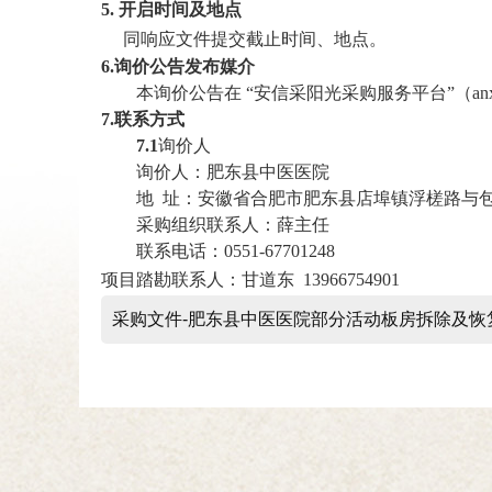
5.
开启
时间及地点
同响应文件
提交截止时间、地点
。
6.
询价
公告发布媒介
本
询价
公告在
“
安信采阳光采购服务平台
”（
an
7.联系方式
7.1
询价
人
询价
人：
肥东县中医医院
地
址：
安徽省合肥市肥东县店埠镇浮槎路与
采购组织
联系人：薛主任
联系电话：
0551-67701248
项目踏勘联系人：甘道东
13966754901
采购文件-肥东县中医医院部分活动板房拆除及恢复