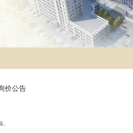
询价公告
应
。