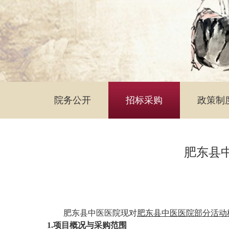
院务公开
招标采购
政策制
肥东县
肥东县中医医院
现
对
肥东县中医医院部分活动
1.
项目概况与
采购
范围