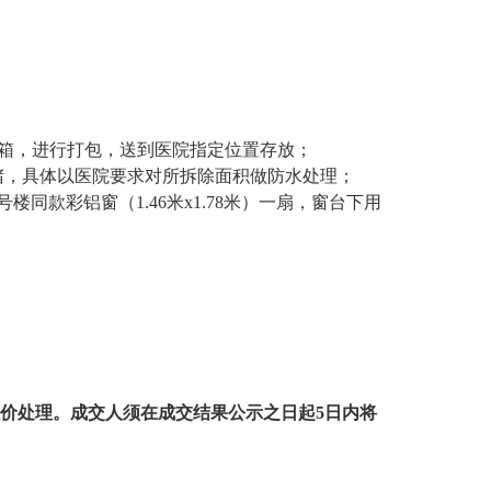
箱，进行打包，送到医院指定位置存放；
堵，具体以医院要求对所拆除面积做防水处理；
楼同款彩铝窗（1.46米x1.78米）一扇，窗台下用
价处理
。
成交人
须
在成交结果公示之日起
5日内
将