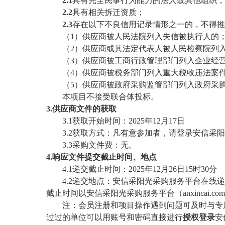
2.1
具有完全民事行为能力的法人或其他组织；
2.2
具有相关拆迁资质；
2.3
存在以下不良信用记录情形之一的，不得推
（
1）
供应商
被人民法院列入失信被执行人的
（
2）
供应商
或其法定代表人被人民检察院列
（
3）
供应商
被工商行政管理部门列入企业经
（
4）
供应商
被税务部门列入重大税收违法案
（
5）
供应商
被政府采购监管部门列入政府采
本项目不接受联合体投标。
3.
供应商
文件的
获取
3.1获取
开始
时间：
202
5
年
12
月
17日
3.2
获
取方式：凡有意参加者
，
请
登录
安信采阳
3.3
采购文件费：无。
4.
响应文件
提交截止时间、地点
4.1递交截止时间：
20
25
年
12
月
26
日
15
时
3
0分
4.2
递交地点：
安信采阳光采购服务平台
在线递
截止时间以
安信采阳光采购服务平台
（
anxincai.com
注：会员注册和项目操作遇到问题可及时与专
过过的单位可以用账号和密码直接进行
授权登录
安