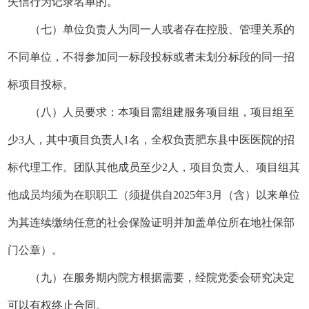
失信行为记录名单的。
（
七
）
单位负责人为同一人或者存在控股、管理关系的
不同单位，不得参加同一标段投标或者未
划分标段的同一招
标项目投标。
（
八
）人员要求：本项目需组建服务项目组，项目组至
少
3人，其中项目负责人
1
名，
全权负责肥东县中医医院的招
标代理工作。团队其他成员至少
2人
，项目负责人、项目组其
他成员均须为在职职工（须提供自
202
5
年
3
月（
含
）
以来单位
为其
连续
缴纳
任意
的社会保险证明并加盖单位所在地社保部
门公章）。
（九）在服务期内院方根据需要，经院党委会研究决定
可以有权终止合同。