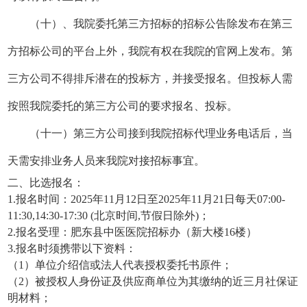
（十）、我院委托第三方招标的招标公告除发布在第三
方招标公司的平台上外，我院有权在我院的官网上发布。第
三方公司不得排斥潜在的投标方，并接受报名。但投标人需
按照我院委托的第三方公司的要求报名、投标。
（十一）第三方公司接到我院招标代理业务电话后，当
天需安排业务人员来我院对接招标事宜。
二、比选报名：
1.报名时间：
20
25
年
11
月
12
日至
20
25
年
11
月
21
日
每天
0
7
:00-
1
1
:
3
0,14:30-17:30 (北京时间,节假日除外)；
2.
报名受理
：
肥东县中医医院招标办（新大楼
16楼
）
3.报名时须携带以下资料：
（
1）单位介绍信或法人代表授权委托书原件；
（
2）被授权人身份证及
供应商
单位为其缴纳的近三月社保证
明材料；