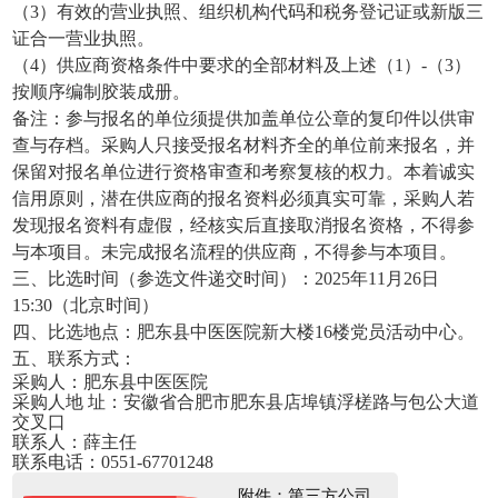
（
3）有效的营业执照、组织机构代码和税务登记证或新版三
证合一营业执照。
（
4）
供应商
资格条件中要求的全部材料及上述（
1）-（3）
按顺序编制胶装成册。
备注：参与报名的单位须提供加盖单位公章的复印件以供审
查与存档。采购人只接受报名材料齐全的单位前来报名，并
保留对报名单位进行资格审查和考察复核的权力。本着诚实
信用原则，潜在
供应商
的报名资料必须真实可靠，采购人若
发现
报名
资料有虚假，经核实后直接取消报名资格，不得参
与本项目。
未完成报名流程的供应商，
不得参与本项目。
三、比选时间（参选文件递交时间）：
20
25
年
11
月
26
日
15
:
30
（北京时间）
四、比选地点：
肥东县中医医院新大楼
16楼党员活动中心
。
五、联系方式：
采
购
人：肥东县中医医院
采
购人地
址：安徽省合肥市肥东县
店埠镇浮槎路
与
包公大道
交叉口
联
系
人：薛主任
联
系
电
话：
0551-
67701248
附件：第三方公司