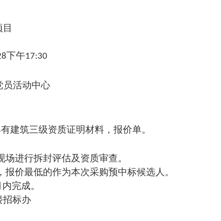
项目
下午
2
8
17:30
党
员活动中心
具有建筑三级资质
证明材料
，报价
单。
现场
进行
拆封评估
及资质审查。
，
报价最低
的作为
本次
采购
预
中标
候选
人
。
月内完成。
楼招标办