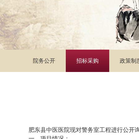
院务公开
招标采购
政策制
肥东县中医医院现对
警务室工程
进行公开
一、
项目情况：