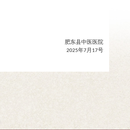
肥东县中医医院
年
月
号
202
5
7
17