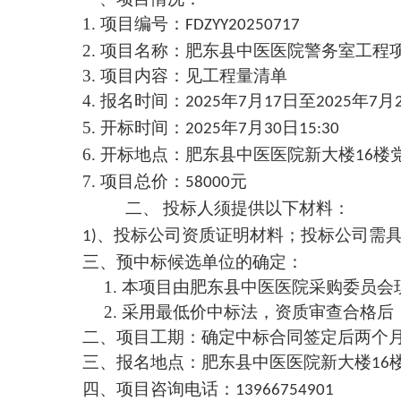
1.
项目编号：
FDZYY
20250717
2.
项目名称：肥东
县中医
医
院
警务室工程
3.
项目内容：
见工程量清单
4.
报名时间：
年
月
日至
年
月
202
5
7
17
202
5
7
5.
开标时间：
年
月
日
2025
7
30
15:30
6.
开标地点：肥东县中医医院
新大楼
楼
16
7.
项目总
价：
元
58000
投标人
须
提供以下材料
：
二、
、投标公司资
质
证明
材
料；
投标公司需
1)
三、预中标候选单位的确定：
1.
本项目由肥东县中医医院采购委员会
2.
采用最低价中标法，资质
审查合格后
二、
项目工期
：
确定中标合同签定后两个
三、
报名地点
：
肥东县中医医院新大楼
16
四、
项目
咨询
电话：
13966754901