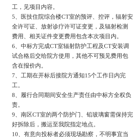
工
，
见项目内容。
5
、
医技住院综合楼
CT室的
预评
、
控评
，
辐射安
全许可证、放射诊疗许可证变更，
及
辐射
检测
费用
、
相关证件变更费用包含本次项目
内。
6
、中标方
完成
CT室辐射防护工程及CT
安装调
试合格后交给院方使用，其他不可预见费用包
含在报价内。
7
、工期在开标后接院方通知
1
5
个
工作
日内完
工。
8
、
履行合同
期间安全
生产责任
由中标方全权负
责
。
9
、
南区
CT室的两个防护门、铅玻璃窗需保持完
好拆除后，搬运至我院指定地点。
10
、
有
意向投标者必须现场勘察，不明事宜当