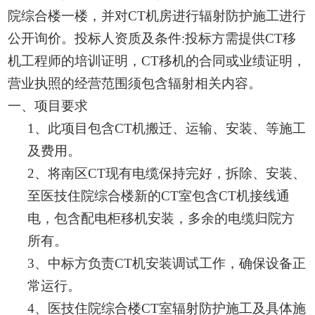
院综合
楼一楼
，
并对
CT
机房进行辐射防护施工
进行
公开询价。
投标人资质及条件
:投标方需提供CT移
机工程师的培训证明，CT移机的合同或业绩证明，
营业执照的经营范围须包含辐射相关内容。
一
、项目要求
1、此项目
包
含
CT机搬迁、运输
、
安装
、
等施工
及费用
。
2、
将南区
CT现有
电缆
保持完好，
拆
除
、安装、
至医技住院综合楼新的
CT室包含CT机接线通
电，包含配电柜移机安装，多余的电缆归院方
所有
。
3、
中标方负责
CT机安装调试工作，确保设备正
常运行。
4
、
医技住院综合楼
CT室
辐射
防护
施工
及
具体施