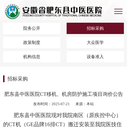
院务公开
招标采购
政策制度
大众医学
机构信息
设备准入
招标采购
肥东县中医医院CT移机、机房防护施工项目询价公告
发布时间：2025-07-21
来源：本站
肥东县中医医院
现对我
院
南区（原疾控中心）
的
CT
机
（
GE品牌16排CT）
搬迁安装
至我院
医技住